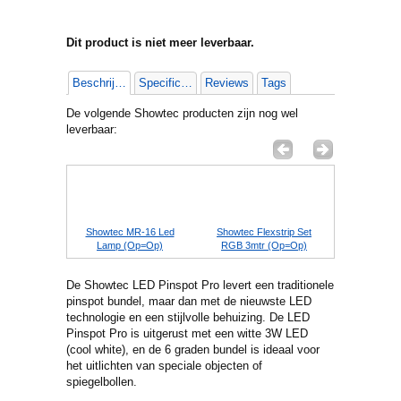
Dit product is niet meer leverbaar.
Beschrijving
Specificaties
Reviews
Tags
De volgende Showtec producten zijn nog wel
leverbaar:
e Blinder 1
Showtec MR-16 Led
Showtec Flexstrip Set
Showtec Da
D
Lamp (Op=Op)
RGB 3mtr (Op=Op)
set Male
De Showtec LED Pinspot Pro levert een traditionele
pinspot bundel, maar dan met de nieuwste LED
technologie en een stijlvolle behuizing. De LED
Pinspot Pro is uitgerust met een witte 3W LED
(cool white), en de 6 graden bundel is ideaal voor
het uitlichten van speciale objecten of
spiegelbollen.