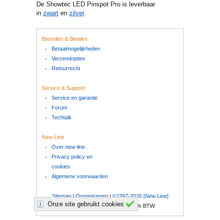
De Showtec LED Pinspot Pro is leverbaar
in
zwart
en
zilver
.
Bestellen & Betalen
Betaalmogelijkheden
Verzendopties
Retourrecht
Service & Support
Service en garantie
Forum
Techtalk
New-Line
Over new-line
Privacy policy en
cookies
Algemene voorwaarden
Sitemap
|
Opmerkingen
|
©1997-2026 [New Line]
Onze site gebruikt cookies
Al onze prijzen zijn inclusief 21% BTW.