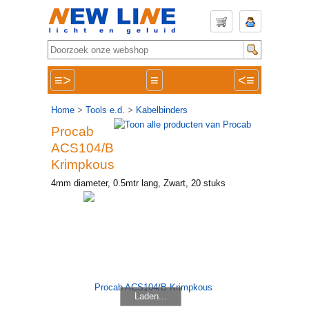
≡>
≡
<≡
Home
>
Tools e.d.
>
Kabelbinders
Procab
ACS104/B
Krimpkous
4mm diameter, 0.5mtr lang, Zwart, 20 stuks
Laden...