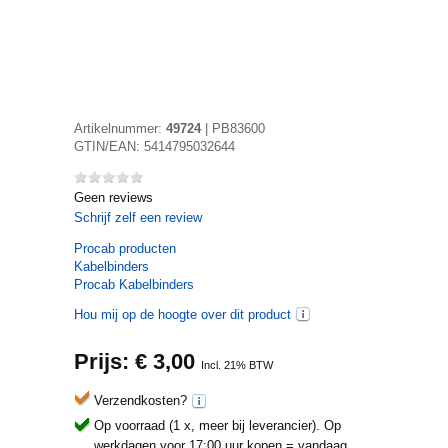
Artikelnummer:
49724
|
PB83600
GTIN/EAN:
5414795032644
Geen reviews
Schrijf zelf een review
Procab
producten
Kabelbinders
Procab Kabelbinders
Hou mij op de hoogte over dit product
Prijs: €
3,00
Incl. 21% BTW
Verzendkosten?
Op voorraad (1 x, meer bij leverancier).
Op
werkdagen voor 17:00 uur kopen = vandaag