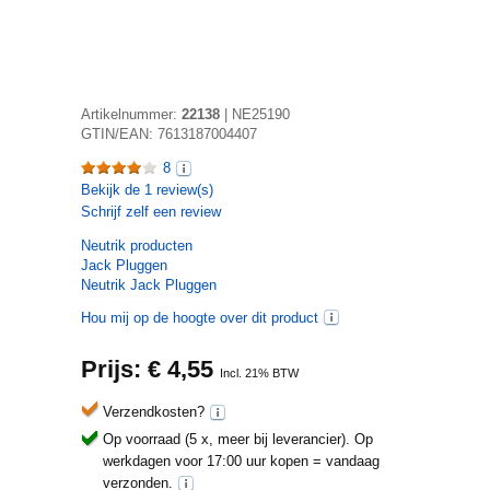
Artikelnummer:
22138
|
NE25190
GTIN/EAN:
7613187004407
8
Bekijk de
1
review(s)
Schrijf zelf een review
Neutrik
producten
Jack Pluggen
Neutrik Jack Pluggen
Hou mij op de hoogte over dit product
Prijs: €
4,55
Incl. 21% BTW
Verzendkosten?
Op voorraad (5 x, meer bij leverancier).
Op
werkdagen voor 17:00 uur kopen = vandaag
verzonden.