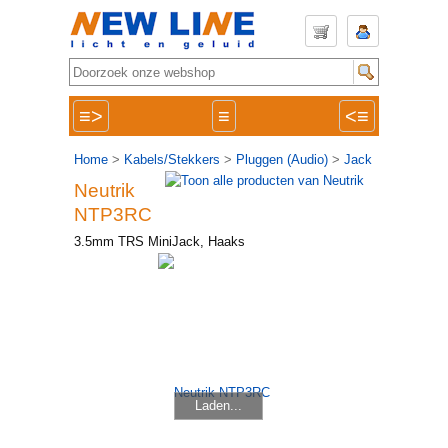
≡>
≡
<≡
Home
>
Kabels/Stekkers
>
Pluggen (Audio)
>
Jack
Neutrik
NTP3RC
3.5mm TRS MiniJack, Haaks
Laden...