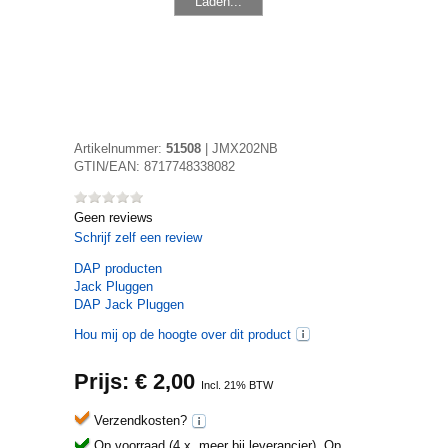
Laden...
Artikelnummer:
51508
|
JMX202NB
GTIN/EAN:
8717748338082
Geen reviews
Schrijf zelf een review
DAP
producten
Jack Pluggen
DAP Jack Pluggen
Hou mij op de hoogte over dit product
Prijs: €
2,00
Incl. 21% BTW
Verzendkosten?
Op voorraad (4 x, meer bij leverancier).
Op