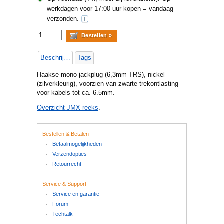
werkdagen voor 17:00 uur kopen = vandaag
verzonden.
Beschrijving
Tags
Haakse mono jackplug (6,3mm TRS), nickel
(zilverkleurig), voorzien van zwarte trekontlasting
voor kabels tot ca. 6.5mm.
Overzicht JMX reeks
.
Bestellen & Betalen
Betaalmogelijkheden
Verzendopties
Retourrecht
Service & Support
Service en garantie
Forum
Techtalk