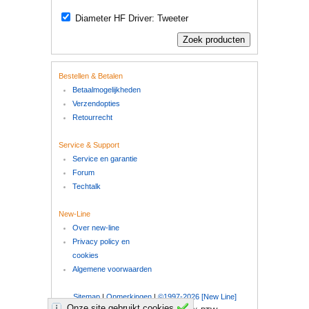
Diameter HF Driver: Tweeter
Bestellen & Betalen
Betaalmogelijkheden
Verzendopties
Retourrecht
Service & Support
Service en garantie
Forum
Techtalk
New-Line
Over new-line
Privacy policy en
cookies
Algemene voorwaarden
Sitemap
|
Opmerkingen
|
©1997-2026 [New Line]
Onze site gebruikt cookies