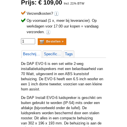
Prijs: €
109,00
Incl. 21% BTW
Verzendkosten?
Op voorraad (1 x, meer bij leverancier).
Op
werkdagen voor 17:00 uur kopen = vandaag
verzonden.
Beschrijving
Specificaties
Tags
De DAP EVO 6 is een set witte 2-weg
installatieluidsprekers met een belastbaarheid van
70 Watt, uitgevoerd in een ABS kunststof
behuizing. De EVO 6 heeft een 6.5 inch woofer en
een 1 inch dome tweeter, voorzien van een kleine
horn assist.
De DAP Install EVO-6 luidspreker is geschikt om
buiten gebruikt te worden (IP-54) mits onder een
afdakje (bijvoorbeeld onder de luifel). De
luidsprekers worden beschermd door een stalen
rooster. Dit alles in een compacte behuizing
van 302 x 196 x 193 mm. De behuizing is aan de