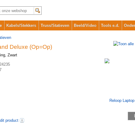
e
Kabels/Stekkers
Truss/Statieven
Beeld/Video
Tools e.d.
Onder
atieven
and Deluxe (Op=Op)
ring, Zwart
24235
7
dit product