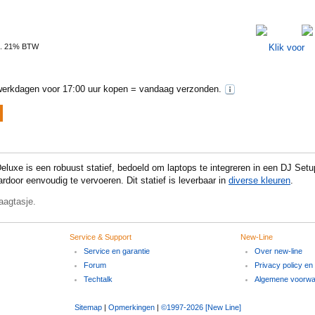
l. 21% BTW
erkdagen voor 17:00 uur kopen = vandaag verzonden.
luxe is een robuust statief, bedoeld om laptops te integreren in een DJ Set
rdoor eenvoudig te vervoeren. Dit statief is leverbaar in
diverse kleuren
.
aagtasje.
Service & Support
New-Line
Service en garantie
Over new-line
Forum
Privacy policy en
Techtalk
Algemene voorw
Sitemap
|
Opmerkingen
|
©1997-2026 [New Line]