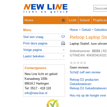
Home
Licht
Geluid
Flightcas
Home
>
Geluid
>
Geluidst
Menu
Reloop Laptop St
Stel een vraag
Print deze pagina
Laptop Statief, luxe uitvoe
Vorige pagina
Artikelnummer:
32151
|
R2
GTIN/EAN:
404303414101
Laatst bekeken
Geen reviews
Contactgevens
Schrijf zelf een review
New Line licht en geluid
Kanaalweg 100b
Reloop DJ
producten
8861KJ Harlingen
Geluidstatieven
Tel: 0517 - 418 118
Reloop DJ Geluidstatieven
info@new-line.nl
Hou mij op de hoogte over 