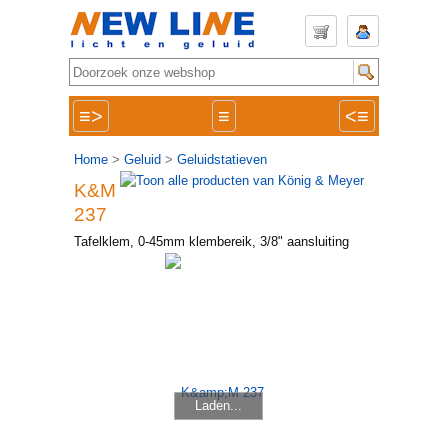
≡>
≡
<≡
Home
>
Geluid
>
Geluidstatieven
K&M
237
Tafelklem, 0-45mm klembereik, 3/8" aansluiting
Laden...