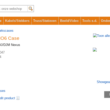
e
Kabels/Stekkers
Truss/Statieven
Beeld/Video
Tools e.d.
Onder
iekscases
IO6 Case
CDJ/DJM Nexus
047
4
ases
dit product