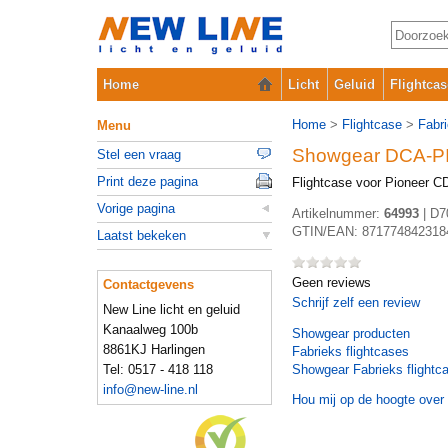
Home
Licht
Geluid
Flightcas
Home
>
Flightcase
>
Fabr
Menu
Showgear DCA-P
Stel een vraag
Print deze pagina
Flightcase voor Pioneer 
Vorige pagina
Artikelnummer:
64993
|
D7
GTIN/EAN:
871774842318
Laatst bekeken
Geen reviews
Contactgevens
Schrijf zelf een review
New Line licht en geluid
Kanaalweg 100b
Showgear
producten
8861KJ Harlingen
Fabrieks flightcases
Tel: 0517 - 418 118
Showgear Fabrieks flightc
info@new-line.nl
Hou mij op de hoogte over 