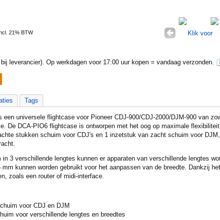
Incl. 21% BTW
ij leverancier).
Op werkdagen voor 17:00 uur kopen = vandaag verzonden.
aties
Tags
een universele flightcase voor Pioneer CDJ-900/CDJ-2000/DJM-900 van zowe
. De DCA-PIO6 flightcase is ontworpen met het oog op maximale flexibiliteit
achte stukken schuim voor CDJ's en 1 inzetstuk van zacht schuim voor DJM, d
acht.
in 3 verschillende lengtes kunnen er apparaten van verschillende lengtes w
mm kunnen worden gebruikt voor het aanpassen van de breedte. Dankzij het l
en, zoals een router of midi-interface.
 schuim voor CDJ en DJM
huim voor verschillende lengtes en breedtes