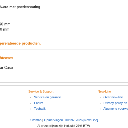
dware met poedercoating
190 mm
 40 mm
gerelateerde producten.
ghtcases
ar Case
Service & Support
New-Line
Service en garantie
Over new-line
Forum
Privacy policy en
Techtalk
Algemene voorw
Sitemap
|
Opmerkingen
|
©1997-2026 [New Line]
Al onze prijzen zijn inclusief 21% BTW.