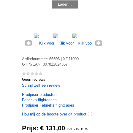
Laden...
Artikelnummer:
66596
|
XDJ1000
GTIN/EAN:
807822024357
Geen reviews
Schrijf zelf een review
Prodjuser
producten
Fabrieks flightcases
Prodjuser Fabrieks flightcases
Hou mij op de hoogte over dit product
Prijs: €
131,00
Incl. 21% BTW