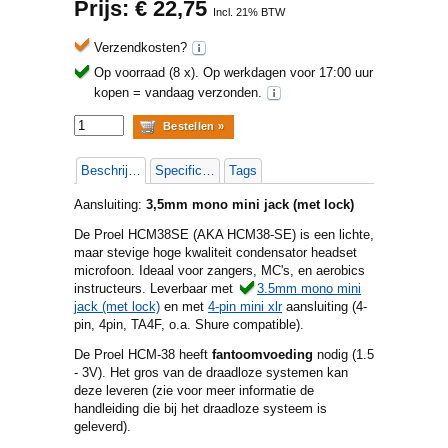
Prijs: €
22,75
Incl. 21% BTW
Verzendkosten?
Op voorraad (8 x).
Op werkdagen voor 17:00 uur
kopen = vandaag verzonden.
Beschrijving
Specificaties
Tags
Aansluiting:
3,5mm mono mini jack (met lock)
De Proel HCM38SE (AKA HCM38-SE) is een lichte,
maar stevige hoge kwaliteit condensator headset
microfoon. Ideaal voor zangers, MC's, en aerobics
instructeurs. Leverbaar met
3.5mm mono mini
jack (met lock)
en met
4-pin mini xlr
aansluiting (4-
pin, 4pin, TA4F, o.a. Shure compatible).
De Proel HCM-38 heeft
fantoomvoeding
nodig (1.5
- 3V). Het gros van de draadloze systemen kan
deze leveren (zie voor meer informatie de
handleiding die bij het draadloze systeem is
geleverd).