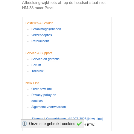
Afbeelding wijkt iets af: op de headset staat niet
HM-38 maar Proel.
Bestellen & Betalen
Betaalmogelijkheden
Verzendopties
Retourrecht
Service & Support
Service en garantie
Forum
Techtalk
New-Line
Over new-line
Privacy policy en
cookies
Algemene voorwaarden
Sitemap
|
Opmerkingen
|
©1997-2026 [New Line]
Onze site gebruikt cookies
Al onze prijzen zijn inclusief 21% BTW.