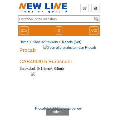
≡>
≡
<≡
Home
>
Kabels/Stekkers
>
Kabels (Net)
Procab
CAB490/0.5 Eurosnoer
Eurokabel, 3x1.5mm², 0.5mtr
Laden...