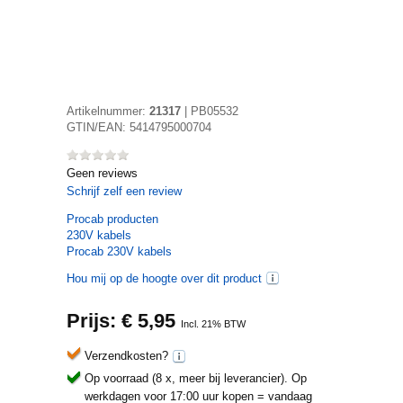
Artikelnummer:
21317
|
PB05532
GTIN/EAN:
5414795000704
Geen reviews
Schrijf zelf een review
Procab
producten
230V kabels
Procab 230V kabels
Hou mij op de hoogte over dit product
Prijs: €
5,95
Incl. 21% BTW
Verzendkosten?
Op voorraad (8 x, meer bij leverancier).
Op
werkdagen voor 17:00 uur kopen = vandaag