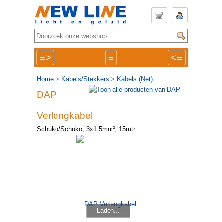
≡>
≡
<≡
Home
>
Kabels/Stekkers
>
Kabels (Net)
DAP
Verlengkabel
Schuko/Schuko, 3x1.5mm², 15mtr
Laden...