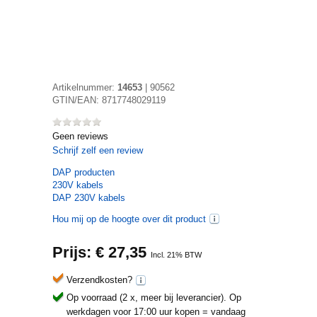
Artikelnummer:
14653
|
90562
GTIN/EAN:
8717748029119
Geen reviews
Schrijf zelf een review
DAP
producten
230V kabels
DAP 230V kabels
Hou mij op de hoogte over dit product
Prijs: €
27,35
Incl. 21% BTW
Verzendkosten?
Op voorraad (2 x, meer bij leverancier).
Op
werkdagen voor 17:00 uur kopen = vandaag