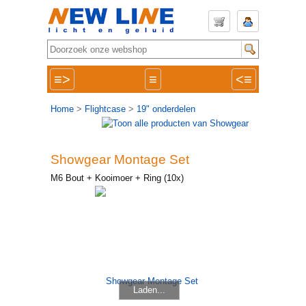
≡>
≡
<≡
Home
>
Flightcase
>
19" onderdelen
Showgear Montage Set
M6 Bout + Kooimoer + Ring (10x)
Laden...