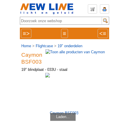
≡>
≡
<≡
Home
>
Flightcase
>
19" onderdelen
Caymon
BSF003
19" blindplaat - 033U - staal
Laden...