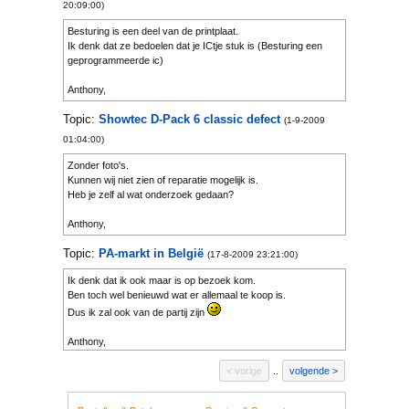
me graag aanbevolen.
20:09:00)
Als je twijfelt over de prijs, bel me dan gerust even.
Besturing is een deel van de printplaat.
06-523 06 499
Ik denk dat ze bedoelen dat je ICtje stuk is (Besturing een
geprogrammeerde ic)
Anthony,
[Edit] KVM was me voor[/Edit]
Topic:
Showtec D-Pack 6 classic defect
(1-9-2009
01:04:00)
Zonder foto's.
Kunnen wij niet zien of reparatie mogelijk is.
Heb je zelf al wat onderzoek gedaan?
Anthony,
Topic:
PA-markt in België
(17-8-2009 23:21:00)
Ik denk dat ik ook maar is op bezoek kom.
Ben toch wel benieuwd wat er allemaal te koop is.
Dus ik zal ook van de partij zijn
Anthony,
vorige
..
volgende