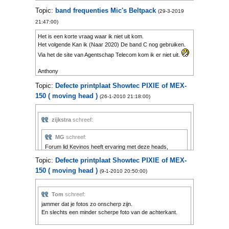
Topic:
band frequenties Mic's Beltpack
(29-3-2019
21:47:00)
Het is een korte vraag waar ik niet uit kom.
Het volgende Kan ik (Naar 2020) De band C nog gebruiken.
Via het de site van Agentschap Telecom kom ik er niet uit.
Anthony
Topic:
Defecte printplaat Showtec PIXIE of MEX-
150 ( moving head )
(26-1-2010 21:18:00)
zijkstra
schreef:
MG
schreef:
Forum lid Kevinos heeft ervaring met deze heads,
misschien kan hij je ook nog helpen of tips geven....
Topic:
Defecte printplaat Showtec PIXIE of MEX-
Dat is je steppen driver van je shutter of kabel breuk.
150 ( moving head )
Hij heeft net iets andere, giant koppen. Deze zijn kwa
(9-1-2010 20:50:00)
printplaat totaal anders volgens highlite.
Anthony,
Momenteel werken ze nu alle 4 weer door de printplaat die
Tom
schreef:
ik heb ontvangen dus daar ben ik erg blij mee
jammer dat je fotos zo onscherp zijn.
Het enige probleem bij 1 head is de shutter, die reageerd
En slechts een minder scherpe foto van de achterkant.
niet meer goed zodra je de strobo functie gebruikt. Je hoort
hem dan tegen de behuizing aantikken en blijft soms
Maar als ik die goed bekijk, heeft de print het behoorlijk