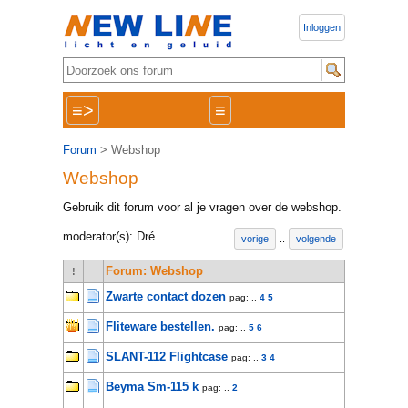
Inloggen
≡>
≡
Forum
> Webshop
Webshop
Gebruik dit forum voor al je vragen over de webshop.
moderator(s): Dré
vorige
..
volgende
Forum: Webshop
!
Zwarte contact dozen
pag: ..
4
5
Fliteware bestellen.
pag: ..
5
6
SLANT-112 Flightcase
pag: ..
3
4
Beyma Sm-115 k
pag: ..
2