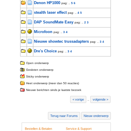
Denon HP1000
pag: ..
5
6
stealth laser effect
pag: ..
4
5
DAP SoundMate Easy
pag: ..
2
3
Microfoon
pag: ..
3
4
Nieuwe showtec trussadapters
pag: ..
3
4
Dre's Choice
pag: ..
3
4
Open onderwerp
Gesloten onderwerp
Sticky onderwerp
Heet onderwerp (meer dan 50 reacties)
Nieuwe berichten sinds je laatste bezoek
vorige
..
volgende
Terug naar Forums
Nieuw onderwerp
Bestellen & Betalen
Service & Support