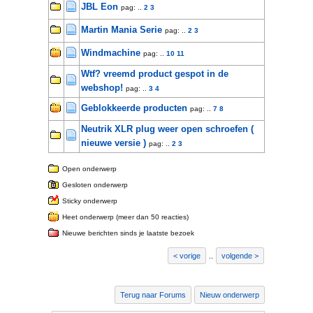
JBL Eon
pag: ..
2
3
Martin Mania Serie
pag: ..
2
3
Windmachine
pag: ..
10
11
Wtf? vreemd product gespot in de
webshop!
pag: ..
3
4
Geblokkeerde producten
pag: ..
7
8
Neutrik XLR plug weer open schroefen (
nieuwe versie )
pag: ..
2
3
Open onderwerp
Gesloten onderwerp
Sticky onderwerp
Heet onderwerp (meer dan 50 reacties)
Nieuwe berichten sinds je laatste bezoek
vorige
..
volgende
Terug naar Forums
Nieuw onderwerp