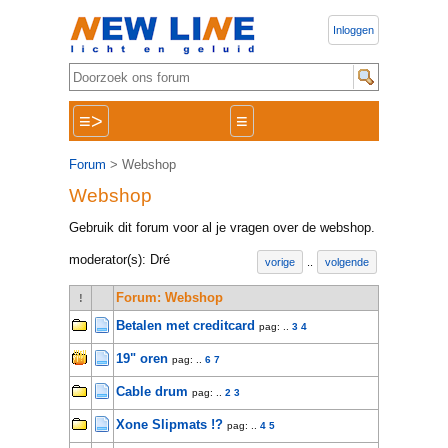
Inloggen
≡>
≡
Forum
> Webshop
Webshop
Gebruik dit forum voor al je vragen over de webshop.
moderator(s): Dré
vorige
..
volgende
Forum: Webshop
!
Betalen met creditcard
pag: ..
3
4
19" oren
pag: ..
6
7
Cable drum
pag: ..
2
3
Xone Slipmats !?
pag: ..
4
5