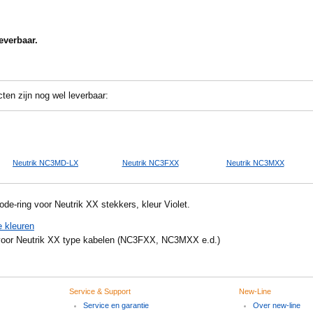
everbaar.
ten zijn nog wel leverbaar:
Neutrik NC3MD-LX
Neutrik NC3FXX
Neutrik NC3MXX
de-ring voor Neutrik XX stekkers, kleur Violet.
 kleuren
voor Neutrik XX type kabelen (NC3FXX, NC3MXX e.d.)
Service & Support
New-Line
Service en garantie
Over new-line