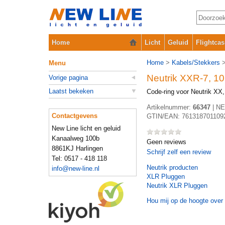
Home
Licht
Geluid
Flightcas
Home
>
Kabels/Stekkers
Menu
Neutrik XXR-7, 10
Vorige pagina
Laatst bekeken
Code-ring voor Neutrik XX,
Artikelnummer:
66347
|
NE
Contactgevens
GTIN/EAN:
761318701109
New Line licht en geluid
Kanaalweg 100b
Geen reviews
8861KJ Harlingen
Schrijf zelf een review
Tel: 0517 - 418 118
Neutrik
producten
info@new-line.nl
XLR Pluggen
Neutrik XLR Pluggen
Hou mij op de hoogte over 