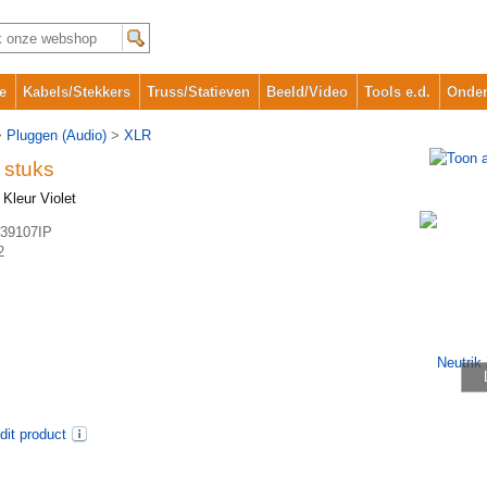
e
Kabels/Stekkers
Truss/Statieven
Beeld/Video
Tools e.d.
Onder
>
Pluggen (Audio)
>
XLR
 stuks
 Kleur Violet
39107IP
2
dit product