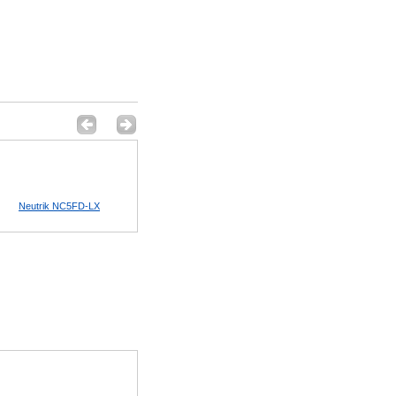
Neutrik NC5FD-LX
Neutrik NC5MD-LX
Neutrik NC3FRX