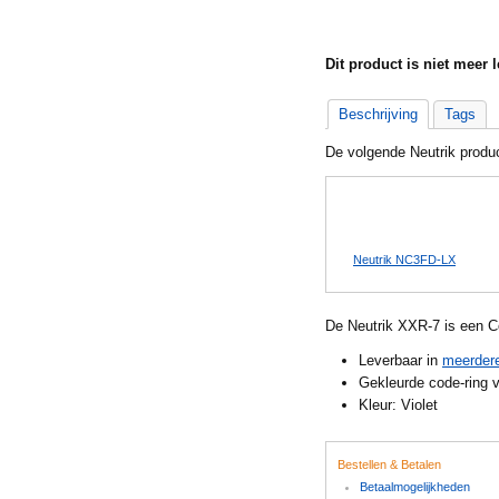
Dit product is niet meer l
Beschrijving
Tags
De volgende Neutrik produc
Neutrik NC3FXX-B
Neutrik NC3MXX-B
Neutrik NC3FD-LX
De Neutrik XXR-7 is een Co
Leverbaar in
meerdere
Gekleurde code-ring 
Kleur: Violet
Bestellen & Betalen
Betaalmogelijkheden