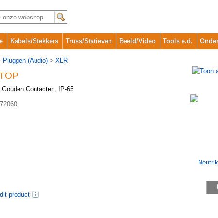
e
Kabels/Stekkers
Truss/Statieven
Beeld/Video
Tools e.d.
Onder
>
Pluggen (Audio)
>
XLR
-TOP
 Gouden Contacten, IP-65
72060
dit product