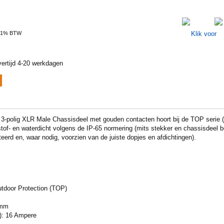
 21% BTW
ertijd 4-20 werkdagen
polig XLR Male Chassisdeel met gouden contacten hoort bij de TOP serie (
 stof- en waterdicht volgens de IP-65 normering (mits stekker en chassisdeel 
eerd en, waar nodig, voorzien van de juiste dopjes en afdichtingen).
tdoor Protection (TOP)
5mm
t): 16 Ampere