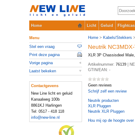
Home
Licht
Geluid
Flightcas
Home
>
Kabels/Stekkers
Menu
Neutrik NC3MDX
Stel een vraag
Print deze pagina
XLR 3P Chassisdeel Male,
Vorige pagina
Artikelnummer:
76139
|
NE
GTIN/EAN:
-
Laatst bekeken
Geen reviews
Contactgevens
Schrijf zelf een review
New Line licht en geluid
Kanaalweg 100b
Neutrik
producten
8861KJ Harlingen
XLR Pluggen
Tel: 0517 - 418 118
Neutrik XLR Pluggen
info@new-line.nl
Hou mij op de hoogte over 