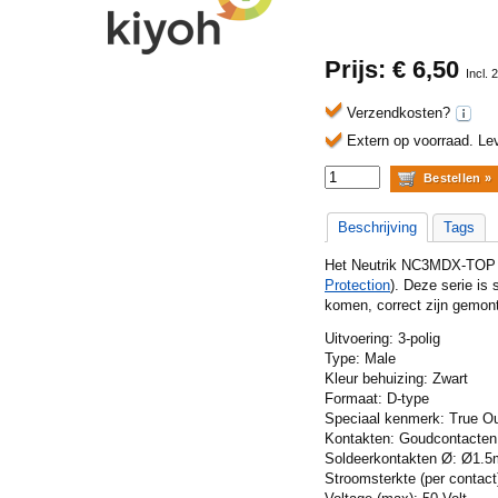
Prijs: €
6,50
Incl.
Verzendkosten?
Extern op voorraad.
Lev
Beschrijving
Tags
Het Neutrik NC3MDX-TOP 3-
Protection
). Deze serie is
komen, correct zijn gemont
Uitvoering: 3-polig
Type: Male
Kleur behuizing: Zwart
Formaat: D-type
Speciaal kenmerk: True Ou
Kontakten: Goudcontacten
Soldeerkontakten Ø: Ø1.
Stroomsterkte (per contac