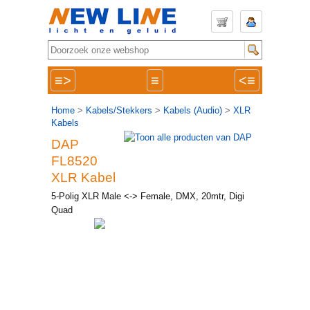
≡>
≡
<≡
Home
>
Kabels/Stekkers
>
Kabels (Audio)
>
XLR
Kabels
DAP
FL8520
XLR Kabel
5-Polig XLR Male <-> Female, DMX, 20mtr, Digi
Quad