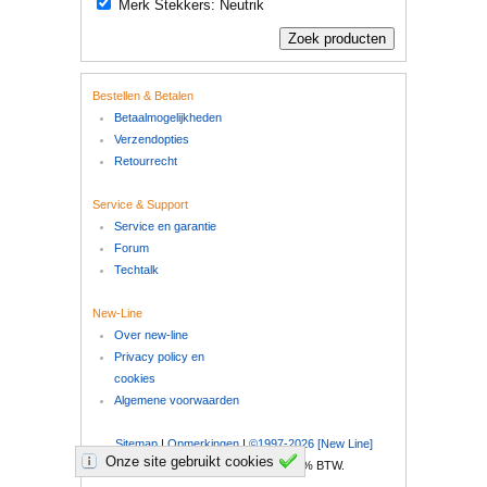
Merk Stekkers: Neutrik
Bestellen & Betalen
Betaalmogelijkheden
Verzendopties
Retourrecht
Service & Support
Service en garantie
Forum
Techtalk
New-Line
Over new-line
Privacy policy en
cookies
Algemene voorwaarden
Sitemap
|
Opmerkingen
|
©1997-2026 [New Line]
Onze site gebruikt cookies
Al onze prijzen zijn inclusief 21% BTW.