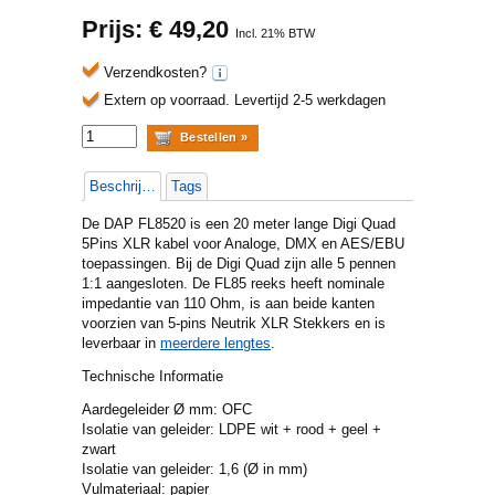
Prijs: €
49,20
Incl. 21% BTW
Verzendkosten?
Extern op voorraad.
Levertijd 2-5 werkdagen
Beschrijving
Tags
De DAP FL8520 is een 20 meter lange Digi Quad
5Pins XLR kabel voor Analoge, DMX en AES/EBU
toepassingen. Bij de Digi Quad zijn alle 5 pennen
1:1 aangesloten. De FL85 reeks heeft nominale
impedantie van 110 Ohm, is aan beide kanten
voorzien van 5-pins Neutrik XLR Stekkers en is
leverbaar in
meerdere lengtes
.
Technische Informatie
Aardegeleider Ø mm: OFC
Isolatie van geleider: LDPE wit + rood + geel +
zwart
Isolatie van geleider: 1,6 (Ø in mm)
Vulmateriaal: papier