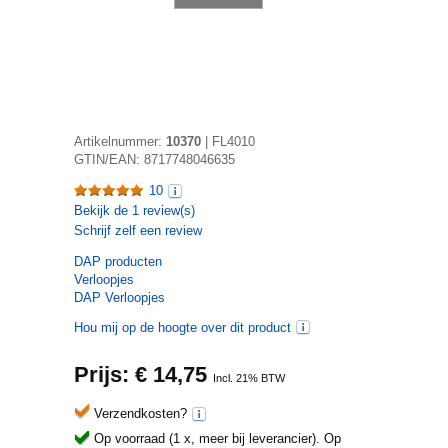
Artikelnummer:
10370
|
FL4010
GTIN/EAN:
8717748046635
10
Bekijk de
1
review(s)
Schrijf zelf een review
DAP
producten
Verloopjes
DAP Verloopjes
Hou mij op de hoogte over dit product
Prijs: €
14,75
Incl. 21% BTW
Verzendkosten?
Op voorraad (1 x, meer bij leverancier).
Op