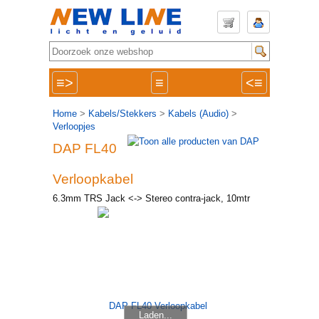
≡>
≡
<≡
Home
>
Kabels/Stekkers
>
Kabels (Audio)
>
Verloopjes
DAP FL40
Verloopkabel
6.3mm TRS Jack <-> Stereo contra-jack, 10mtr
Laden...