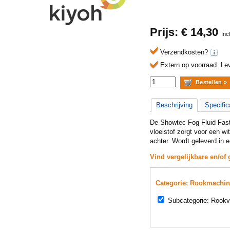
Prijs: €
14,30
Inc
Verzendkosten?
Extern op voorraad.
Lev
Beschrijving
Specific
De Showtec Fog Fluid Fast
vloeistof zorgt voor een wi
achter. Wordt geleverd in ee
Vind vergelijkbare en/of 
Categorie: Rookmachin
Subcategorie: Rookvl