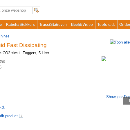
e
Kabels/Stekkers
Truss/Statieven
Beeld/Video
Tools e.d.
Onder
chines
d Fast Dissipating
le CO2 simul. Foggers, 5 Liter
596
5
.d.
dit product