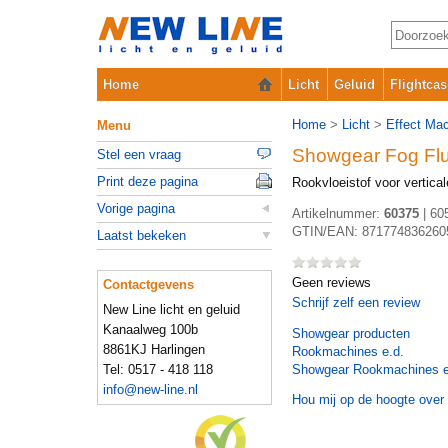
Home
Licht
Geluid
Flightcas
Home
>
Licht
>
Effect Ma
Menu
Showgear Fog Flui
Stel een vraag
Print deze pagina
Rookvloeistof voor vertica
Vorige pagina
Artikelnummer:
60375
|
60
GTIN/EAN:
871774836260
Laatst bekeken
Geen reviews
Contactgevens
Schrijf zelf een review
New Line licht en geluid
Kanaalweg 100b
Showgear
producten
8861KJ Harlingen
Rookmachines e.d.
Tel: 0517 - 418 118
Showgear Rookmachines e
info@new-line.nl
Hou mij op de hoogte over 