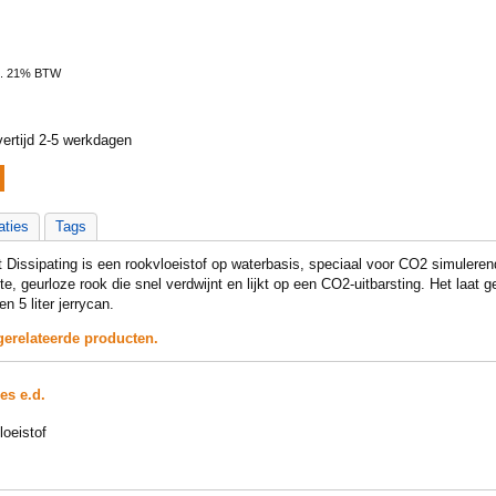
l. 21% BTW
ertijd 2-5 werkdagen
aties
Tags
 Dissipating is een rookvloeistof op waterbasis, speciaal voor CO2 simuler
tte, geurloze rook die snel verdwijnt en lijkt op een CO2-uitbarsting. Het laat g
n 5 liter jerrycan.
gerelateerde producten.
es e.d.
oeistof