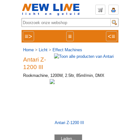
≡>
≡
<≡
Home
>
Licht
>
Effect Machines
Antari Z-
1200 III
Rookmachine, 1200W, 2.5ltr, 85ml/min, DMX
Laden...