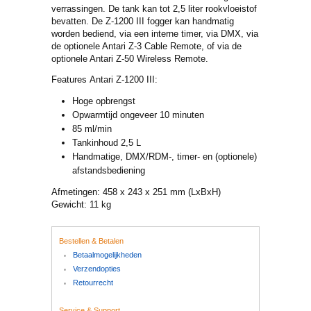
verrassingen. De tank kan tot 2,5 liter rookvloeistof
bevatten. De Z-1200 III fogger kan handmatig
worden bediend, via een interne timer, via DMX, via
de optionele Antari Z-3 Cable Remote, of via de
optionele Antari Z-50 Wireless Remote.
Features Antari Z-1200 III:
Hoge opbrengst
Opwarmtijd ongeveer 10 minuten
85 ml/min
Tankinhoud 2,5 L
Handmatige, DMX/RDM-, timer- en (optionele)
afstandsbediening
Afmetingen: 458 x 243 x 251 mm (LxBxH)
Gewicht: 11 kg
Bestellen & Betalen
Betaalmogelijkheden
Verzendopties
Retourrecht
Service & Support