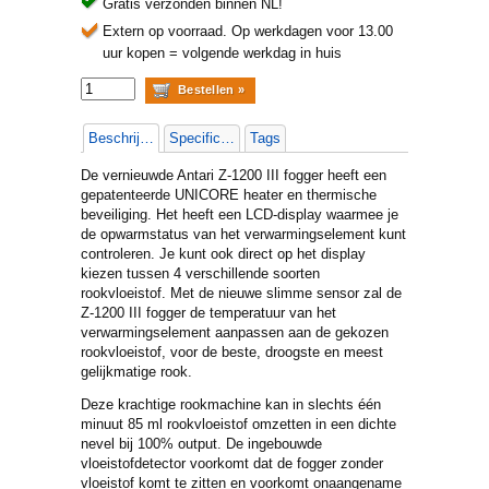
Gratis verzonden binnen NL!
Extern op voorraad.
Op werkdagen voor 13.00
uur kopen = volgende werkdag in huis
Beschrijving
Specificaties
Tags
De vernieuwde Antari Z-1200 III fogger heeft een
gepatenteerde UNICORE heater en thermische
beveiliging. Het heeft een LCD-display waarmee je
de opwarmstatus van het verwarmingselement kunt
controleren. Je kunt ook direct op het display
kiezen tussen 4 verschillende soorten
rookvloeistof. Met de nieuwe slimme sensor zal de
Z-1200 III fogger de temperatuur van het
verwarmingselement aanpassen aan de gekozen
rookvloeistof, voor de beste, droogste en meest
gelijkmatige rook.
Deze krachtige rookmachine kan in slechts één
minuut 85 ml rookvloeistof omzetten in een dichte
nevel bij 100% output. De ingebouwde
vloeistofdetector voorkomt dat de fogger zonder
vloeistof komt te zitten en voorkomt onaangename