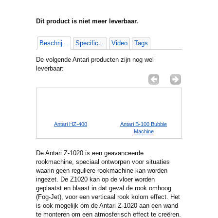
Dit product is niet meer leverbaar.
Beschrijving
Specificaties
Video
Tags
De volgende Antari producten zijn nog wel
leverbaar:
 Z-50
Antari HZ-400
Antari B-100 Bubble
Antari B-1
Machine
Mach
De Antari Z-1020 is een geavanceerde
rookmachine, speciaal ontworpen voor situaties
waarin geen reguliere rookmachine kan worden
ingezet. De Z1020 kan op de vloer worden
geplaatst en blaast in dat geval de rook omhoog
(Fog-Jet), voor een verticaal rook kolom effect. Het
is ook mogelijk om de Antari Z-1020 aan een wand
te monteren om een atmosferisch effect te creëren.