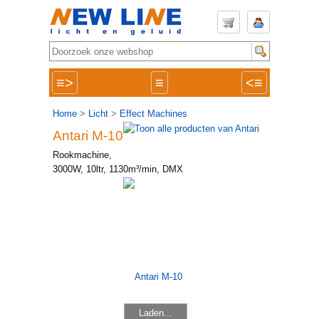
≡>
≡
<≡
Home
>
Licht
>
Effect Machines
Antari M-10
Rookmachine,
3000W, 10ltr, 1130m³/min, DMX
Laden...