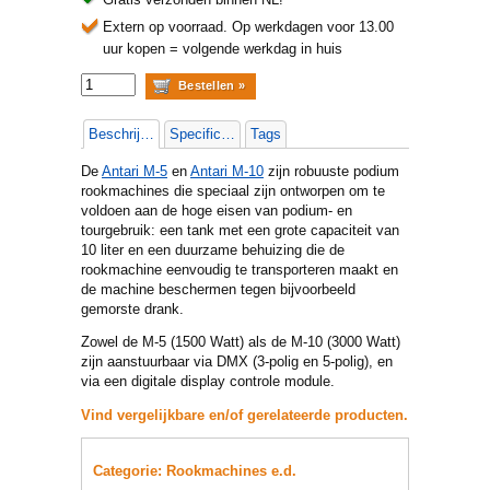
Extern op voorraad.
Op werkdagen voor 13.00
uur kopen = volgende werkdag in huis
Beschrijving
Specificaties
Tags
De
Antari M-5
en
Antari M-10
zijn robuuste podium
rookmachines die speciaal zijn ontworpen om te
voldoen aan de hoge eisen van podium- en
tourgebruik: een tank met een grote capaciteit van
10 liter en een duurzame behuizing die de
rookmachine eenvoudig te transporteren maakt en
de machine beschermen tegen bijvoorbeeld
gemorste drank.
Zowel de M-5 (1500 Watt) als de M-10 (3000 Watt)
zijn aanstuurbaar via DMX (3-polig en 5-polig), en
via een digitale display controle module.
Vind vergelijkbare en/of gerelateerde producten.
Categorie: Rookmachines e.d.