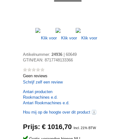
Artikelnummer:
24936
|
60649
GTIN/EAN:
8717748133366
Geen reviews
Schrijf zelf een review
Antari
producten
Rookmachines e.d.
Antari Rookmachines e.d.
Hou mij op de hoogte over dit product
Prijs: €
1016,70
Incl. 21% BTW
Gratis verzonden binnen NL!