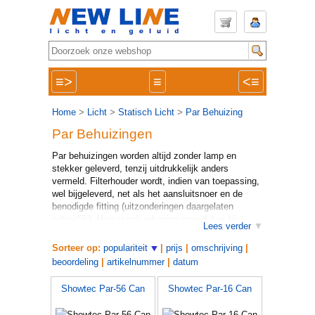
≡>
≡
<≡
Home
>
Licht
>
Statisch Licht
>
Par Behuizing
Par Behuizingen
Par behuizingen worden altijd zonder lamp en
stekker geleverd, tenzij uitdrukkelijk anders
vermeld. Filterhouder wordt, indien van toepassing,
wel bijgeleverd, net als het aansluitsnoer en de
benodigde fitting (uitzonderingen daargelaten
natuurlijk). Hou er ook rekening mee dat er bij
Lees verder
producten wel eens modelwijzigingen plaatsvinden.
Sorteer op:
populariteit
|
prijs
|
omschrijving
|
beoordeling
|
artikelnummer
|
datum
Showtec Par-56 Can
Showtec Par-16 Can