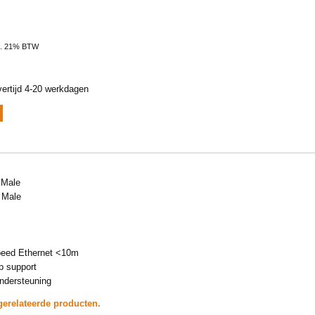
l. 21% BTW
ertijd 4-20 werkdagen
 Male
 Male
peed Ethernet <10m
p support
ondersteuning
gerelateerde producten.