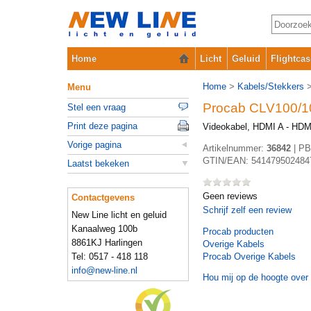
Home
Licht
Geluid
Flightcas
Home
>
Kabels/Stekkers
Menu
Procab CLV100/1
Stel een vraag
Print deze pagina
Videokabel, HDMI A - HDM
Vorige pagina
Artikelnummer:
36842
|
PB
GTIN/EAN:
541479502484
Laatst bekeken
Geen reviews
Contactgevens
Schrijf zelf een review
New Line licht en geluid
Kanaalweg 100b
Procab
producten
8861KJ Harlingen
Overige Kabels
Tel: 0517 - 418 118
Procab Overige Kabels
info@new-line.nl
Hou mij op de hoogte over 