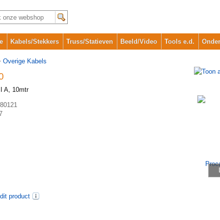
e
Kabels/Stekkers
Truss/Statieven
Beeld/Video
Tools e.d.
Onder
>
Overige Kabels
0
I A, 10mtr
80121
7
dit product