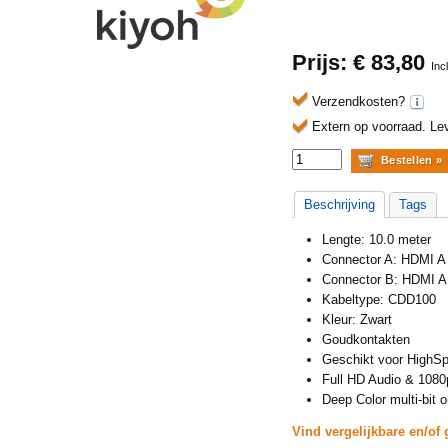
Prijs: €
83,80
Inc
Verzendkosten?
Extern op voorraad.
Lev
Beschrijving
Tags
Lengte: 10.0 meter
Connector A: HDMI A
Connector B: HDMI A
Kabeltype: CDD100
Kleur: Zwart
Goudkontakten
Geschikt voor HighS
Full HD Audio & 1080
Deep Color multi-bit 
Vind vergelijkbare en/of 