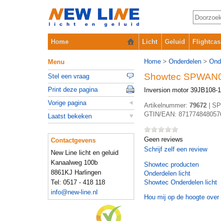
Home
Licht
Geluid
Flightcas
Home
>
Onderdelen
>
Ond
Menu
Showtec SPWAN
Stel een vraag
Print deze pagina
Inversion motor 39JB108-1
Vorige pagina
Artikelnummer:
79672
|
SP
GTIN/EAN:
871774848057
Laatst bekeken
Geen reviews
Contactgevens
Schrijf zelf een review
New Line licht en geluid
Kanaalweg 100b
Showtec
producten
8861KJ Harlingen
Onderdelen licht
Tel: 0517 - 418 118
Showtec Onderdelen licht
info@new-line.nl
Hou mij op de hoogte over 