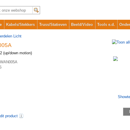
e
Kabels/Stekkers
Truss/Statieven
Beeld/Video
Tools e.d.
Onder
erdelen Licht
005A
2 (up/down motion)
WAN005A
6
dit product