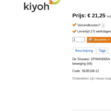
Prijs: €
21,25
Inc
Verzendkosten?
Levertijd 2-5 werkdagen
Beschrijving
Tags
De Showtec SPWAN005A is e
beweging (tilt).
Code: 39JB108-12
Onderdelen zijn nieuw maa