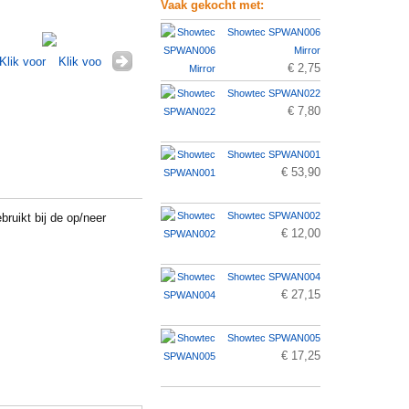
Vaak gekocht met:
Showtec SPWAN006
Mirror
€ 2,75
Showtec SPWAN022
€ 7,80
Showtec SPWAN001
€ 53,90
Showtec SPWAN002
uikt bij de op/neer
€ 12,00
Showtec SPWAN004
€ 27,15
Showtec SPWAN005
€ 17,25