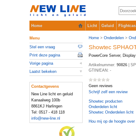
Home
Licht
Geluid
Flightcas
Home
>
Onderdelen
>
Ond
Menu
Showtec SPHAO
Stel een vraag
Print deze pagina
PowerCore Server, Displa
Vorige pagina
Artikelnummer:
90826
|
SP
GTIN/EAN:
-
Laatst bekeken
Geen reviews
Contactgevens
Schrijf zelf een review
New Line licht en geluid
Kanaalweg 100b
Showtec
producten
8861KJ Harlingen
Onderdelen licht
Tel: 0517 - 418 118
Showtec Onderdelen licht
info@new-line.nl
Hou mij op de hoogte over 