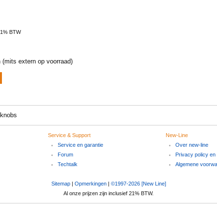
 21% BTW
 (mits extern op voorraad)
 knobs
Service & Support
New-Line
Service en garantie
Over new-line
Forum
Privacy policy en
Techtalk
Algemene voorw
Sitemap
|
Opmerkingen
|
©1997-2026 [New Line]
Al onze prijzen zijn inclusief 21% BTW.