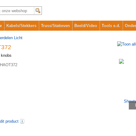
e
Kabels/Stekkers
Truss/Statieven
Beeld/Video
Tools e.d.
Onder
erdelen Licht
T372
y knobs
HAOT372
dit product