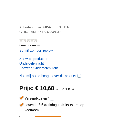
Artikelnummer:
68548
|
SPCI156
GTIN/EAN:
8717748349613
Geen reviews
Schrijf zelf een review
Showtec
producten
Onderdelen licht
Showtec Onderdelen licht
Hou mij op de hoogte over dit product
Prijs: €
10,60
Incl. 21% BTW
Verzendkosten?
Levertijd 2-5 werkdagen (mits extern op
voorraad)