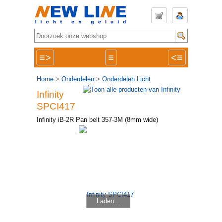
≡>
≡
<≡
Home
>
Onderdelen
>
Onderdelen Licht
Infinity
SPCI417
Infinity iB-2R Pan belt 357-3M (8mm wide)
Laden...