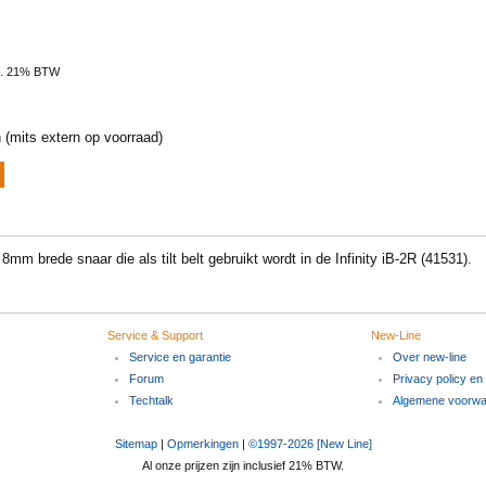
l. 21% BTW
 (mits extern op voorraad)
8mm brede snaar die als tilt belt gebruikt wordt in de Infinity iB-2R (41531).
Service & Support
New-Line
Service en garantie
Over new-line
Forum
Privacy policy en
Techtalk
Algemene voorw
Sitemap
|
Opmerkingen
|
©1997-2026 [New Line]
Al onze prijzen zijn inclusief 21% BTW.