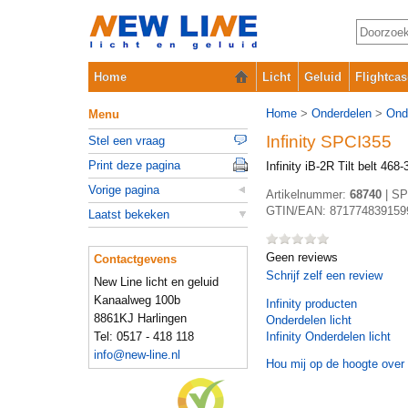
Home
Licht
Geluid
Flightcas
Home
>
Onderdelen
>
Ond
Menu
Infinity SPCI355
Stel een vraag
Print deze pagina
Infinity iB-2R Tilt belt 4
Vorige pagina
Artikelnummer:
68740
|
SP
GTIN/EAN:
871774839159
Laatst bekeken
Geen reviews
Contactgevens
Schrijf zelf een review
New Line licht en geluid
Kanaalweg 100b
Infinity
producten
8861KJ Harlingen
Onderdelen licht
Tel: 0517 - 418 118
Infinity Onderdelen licht
info@new-line.nl
Hou mij op de hoogte over 