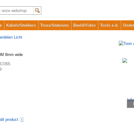
e
Kabels/Stekkers
Truss/Statieven
Beeld/Video
Tools e.d.
Onder
erdelen Licht
68-3M 8mm wide
CI355
9
dit product