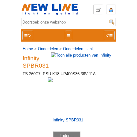
≡>
≡
<≡
Home
>
Onderdelen
>
Onderdelen Licht
Infinity
SPBR031
TS-260C7, PSU K18-UP400S36 36V 11A
Laden...