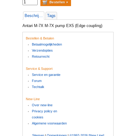
Beschrijving
Tags
Antari M-7X M-7X pump EX5 (Edge coupling)
Bestellen & Betalen
Betaalmogelijkheden
Verzendopties
Retourrecht
Service & Support
Service en garantie
Forum
Techtalk
New-Line
Over new-line
Privacy policy en
cookies
Algemene voorwaarden
Sitemap
|
Opmerkingen
|
©1997-2026 [New Line]