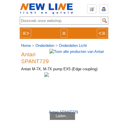
≡>
≡
<≡
Home
>
Onderdelen
>
Onderdelen Licht
Antari
SPANT729
Antari M-7X, M-7X pump EX5 (Edge coupling)
Laden...