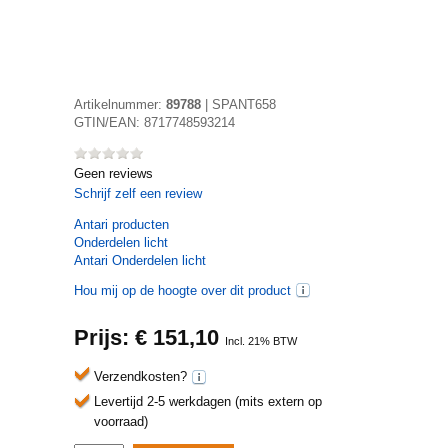
Artikelnummer:
89788
|
SPANT658
GTIN/EAN:
8717748593214
Geen reviews
Schrijf zelf een review
Antari
producten
Onderdelen licht
Antari Onderdelen licht
Hou mij op de hoogte over dit product
Prijs: €
151,10
Incl. 21% BTW
Verzendkosten?
Levertijd 2-5 werkdagen (mits extern op
voorraad)