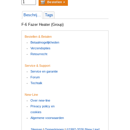
Beschrijving
Tags
F-6 Fazer Heater (Group)
Bestellen & Betalen
Betaalmogelijkheden
Verzendopties
Retourrecht
Service & Support
Service en garantie
Forum
Techtalk
New-Line
Over new-line
Privacy policy en
cookies
Algemene voorwaarden
Sitemap
|
Opmerkingen
|
©1997-2026 [New Line]