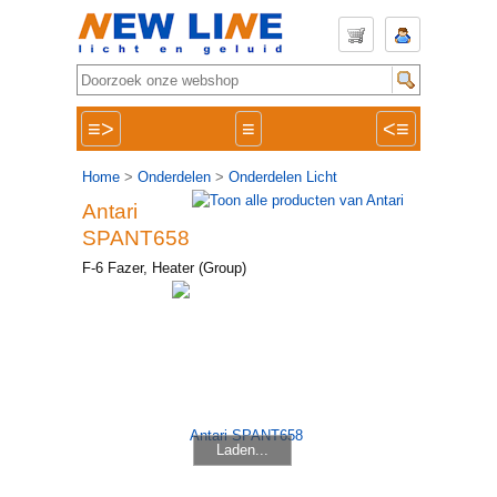
≡>
≡
<≡
Home
>
Onderdelen
>
Onderdelen Licht
Antari
SPANT658
F-6 Fazer, Heater (Group)
Laden...