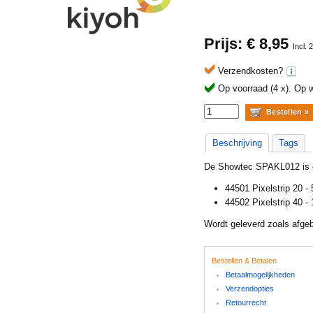
Prijs: €
8,95
Incl.
Verzendkosten?
Op voorraad (4 x).
Op w
Beschrijving
Tags
De Showtec SPAKL012 is e
44501 Pixelstrip 20 -
44502 Pixelstrip 40 -
Wordt geleverd zoals afgeb
Bestellen & Betalen
Betaalmogelijkheden
Verzendopties
Retourrecht