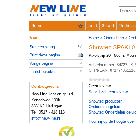
Home
Licht
Geluid
Flightcas
Home
>
Onderdelen
>
Ond
Menu
Showtec SPAKL0
Stel een vraag
Print deze pagina
Pixelstrip 20 - 50cm, Mou
Vorige pagina
Artikelnummer:
84727
|
SP
GTIN/EAN:
871774851216
Laatst bekeken
Geen reviews
Contactgevens
Schrijf zelf een review
New Line licht en geluid
Kanaalweg 100b
Showtec
producten
8861KJ Harlingen
Onderdelen geluid
Tel: 0517 - 418 118
Showtec Onderdelen gelui
info@new-line.nl
Hou mij op de hoogte over 