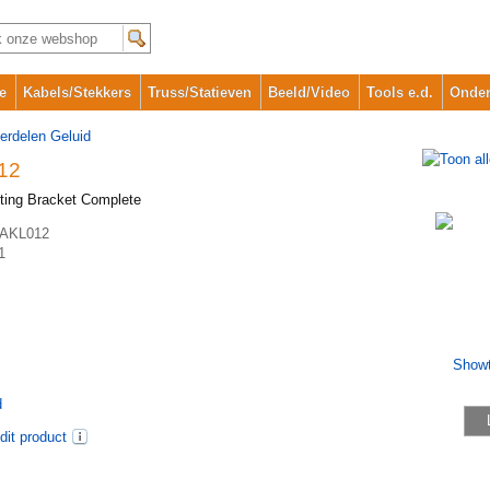
e
Kabels/Stekkers
Truss/Statieven
Beeld/Video
Tools e.d.
Onder
erdelen Geluid
12
nting Bracket Complete
AKL012
1
d
dit product