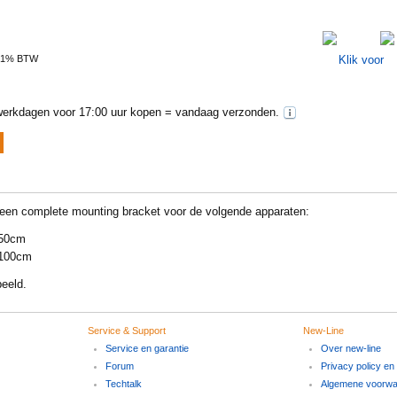
 21% BTW
erkdagen voor 17:00 uur kopen = vandaag verzonden.
en complete mounting bracket voor de volgende apparaten:
 50cm
 100cm
eeld.
Service & Support
New-Line
Service en garantie
Over new-line
Forum
Privacy policy en
Techtalk
Algemene voorw