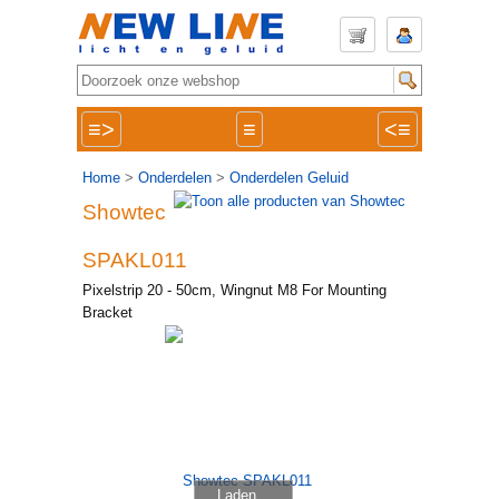
≡>
≡
<≡
Home
>
Onderdelen
>
Onderdelen Geluid
Showtec
SPAKL011
Pixelstrip 20 - 50cm, Wingnut M8 For Mounting
Bracket
Laden...