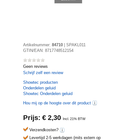
Artikelnummer:
84710
|
SPAKL011
GTIN/EAN:
8717748512154
Geen reviews
Schrijf zelf een review
Showtec
producten
Onderdelen geluid
Showtec Onderdelen geluid
Hou mij op de hoogte over dit product
Prijs: €
2,30
Incl. 21% BTW
Verzendkosten?
Levertijd 2-5 werkdagen (mits extern op