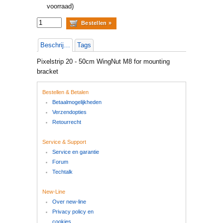
voorraad)
Beschrijving
Tags
Pixelstrip 20 - 50cm WingNut M8 for mounting
bracket
Bestellen & Betalen
Betaalmogelijkheden
Verzendopties
Retourrecht
Service & Support
Service en garantie
Forum
Techtalk
New-Line
Over new-line
Privacy policy en
cookies