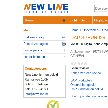
Home
Licht
Geluid
Flightcas
Home
>
Onderdelen
>
Ond
Menu
DAP SPEUR025
Stel een vraag
Print deze pagina
MA-8120 Digital Zone Ampl
Vorige pagina
Artikelnummer:
90745
|
SP
GTIN/EAN:
-
Laatst bekeken
Geen reviews
Contactgevens
Schrijf zelf een review
New Line licht en geluid
Kanaalweg 100b
DAP
producten
8861KJ Harlingen
Onderdelen geluid
Tel: 0517 - 418 118
DAP Onderdelen geluid
info@new-line.nl
Hou mij op de hoogte over 