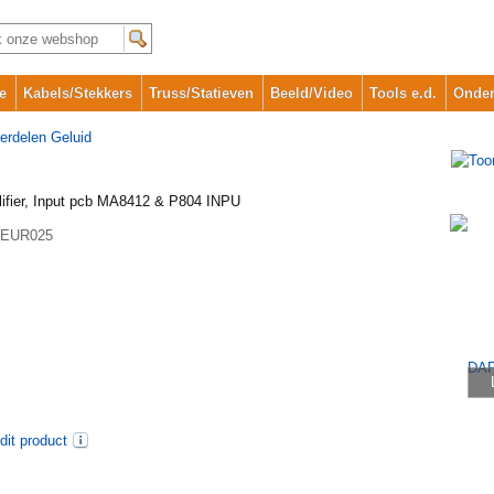
e
Kabels/Stekkers
Truss/Statieven
Beeld/Video
Tools e.d.
Onder
erdelen Geluid
ifier, Input pcb MA8412 & P804 INPU
EUR025
dit product