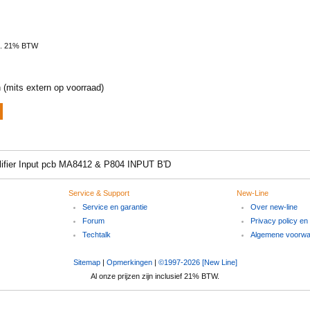
l. 21% BTW
 (mits extern op voorraad)
lifier Input pcb MA8412 & P804 INPUT B'D
Service & Support
New-Line
Service en garantie
Over new-line
Forum
Privacy policy en
Techtalk
Algemene voorw
Sitemap
|
Opmerkingen
|
©1997-2026 [New Line]
Al onze prijzen zijn inclusief 21% BTW.