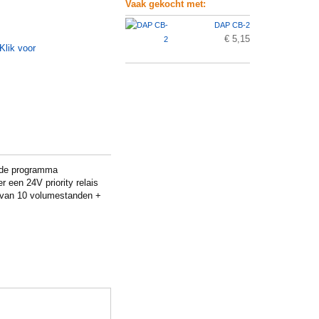
Vaak gekocht met:
DAP CB-2
€ 5,15
 de programma
 een 24V priority relais
n van 10 volumestanden +