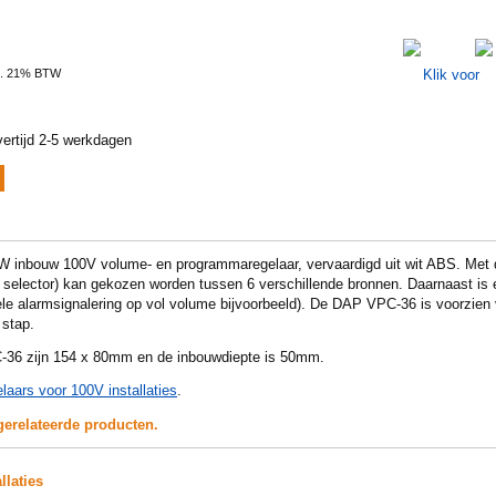
l. 21% BTW
ertijd 2-5 werkdagen
 inbouw 100V volume- en programmaregelaar, vervaardigd uit wit ABS. Met
elector) kan gekozen worden tussen 6 verschillende bronnen. Daarnaast is er
ele alarmsignalering op vol volume bijvoorbeeld). De DAP VPC-36 is voorzie
 stap.
-36 zijn 154 x 80mm en de inbouwdiepte is 50mm.
aars voor 100V installaties
.
gerelateerde producten.
llaties