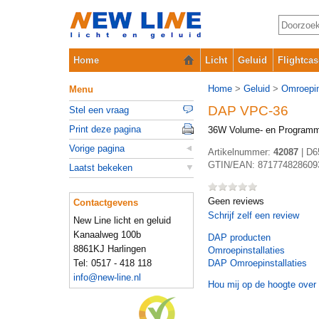
Home
Licht
Geluid
Flightcas
Home
>
Geluid
>
Omroepin
Menu
DAP VPC-36
Stel een vraag
Print deze pagina
36W Volume- en Programm
Vorige pagina
Artikelnummer:
42087
|
D6
GTIN/EAN:
871774828609
Laatst bekeken
Geen reviews
Contactgevens
Schrijf zelf een review
New Line licht en geluid
Kanaalweg 100b
DAP
producten
8861KJ Harlingen
Omroepinstallaties
Tel: 0517 - 418 118
DAP Omroepinstallaties
info@new-line.nl
Hou mij op de hoogte over 