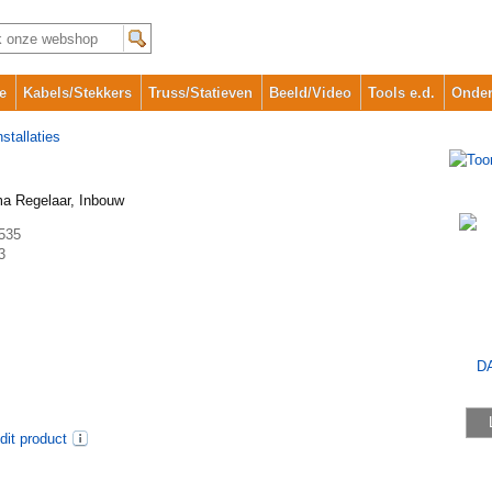
e
Kabels/Stekkers
Truss/Statieven
Beeld/Video
Tools e.d.
Onder
stallaties
a Regelaar, Inbouw
535
3
dit product