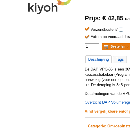
Prijs: €
42,85
Inc
Verzendkosten?
Extern op voorraad.
Lev
Beschrijving
Tags
De DAP VPC-36 is een 36W
keuzeschakelaar (Program s
aanwezig (voor een option
uit. De demping is 3dB per
De afmetingen van de VPC
Overzicht DAP Volumeregel
Vind vergelijkbare en/of 
Categorie: Omroepinsta