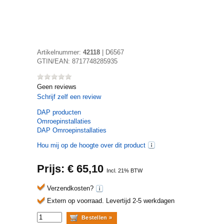
Artikelnummer:
42118
|
D6567
GTIN/EAN:
8717748285935
Geen reviews
Schrijf zelf een review
DAP
producten
Omroepinstallaties
DAP Omroepinstallaties
Hou mij op de hoogte over dit product
Prijs: €
65,10
Incl. 21% BTW
Verzendkosten?
Extern op voorraad.
Levertijd 2-5 werkdagen