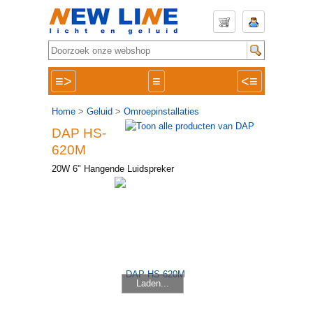
≡>
≡
<≡
Home
>
Geluid
>
Omroepinstallaties
DAP HS-
620M
20W 6" Hangende Luidspreker
Laden...