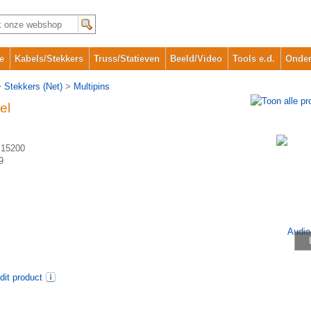
e
Kabels/Stekkers
Truss/Statieven
Beeld/Video
Tools e.d.
Onder
>
Stekkers (Net)
>
Multipins
el
15200
9
dit product