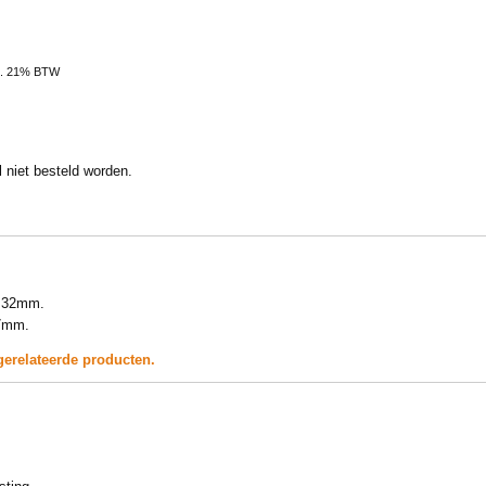
l. 21% BTW
niet besteld worden.
: 32mm.
47mm.
gerelateerde producten.