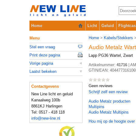
Home
Licht
Geluid
Flightcas
Home
>
Kabels/Stekkers
Menu
Audio Metalz Wart
Stel een vraag
Print deze pagina
Lapp PG36 Wartel, Zwart
Vorige pagina
Artikelnummer:
41716
|
AM
GTIN/EAN:
404477316106
Laatst bekeken
Geen reviews
Contactgevens
Schrijf zelf een review
New Line licht en geluid
Kanaalweg 100b
Audio Metalz
producten
8861KJ Harlingen
Multipins
Tel: 0517 - 418 118
Audio Metalz Multipins
info@new-line.nl
Hou mij op de hoogte over 