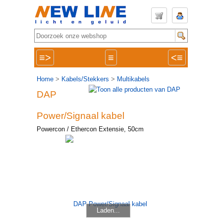
≡>
≡
<≡
Home
>
Kabels/Stekkers
>
Multikabels
DAP
Power/Signaal kabel
Powercon / Ethercon Extensie, 50cm
Laden...