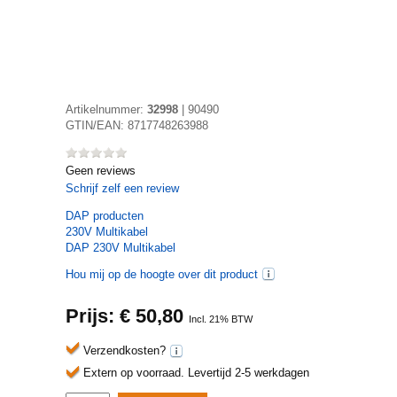
Artikelnummer:
32998
|
90490
GTIN/EAN:
8717748263988
Geen reviews
Schrijf zelf een review
DAP
producten
230V Multikabel
DAP 230V Multikabel
Hou mij op de hoogte over dit product
Prijs: €
50,80
Incl. 21% BTW
Verzendkosten?
Extern op voorraad.
Levertijd 2-5 werkdagen