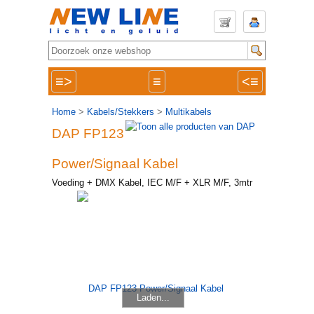
≡>
≡
<≡
Home
>
Kabels/Stekkers
>
Multikabels
DAP FP123
Power/Signaal Kabel
Voeding + DMX Kabel, IEC M/F + XLR M/F, 3mtr
Laden...