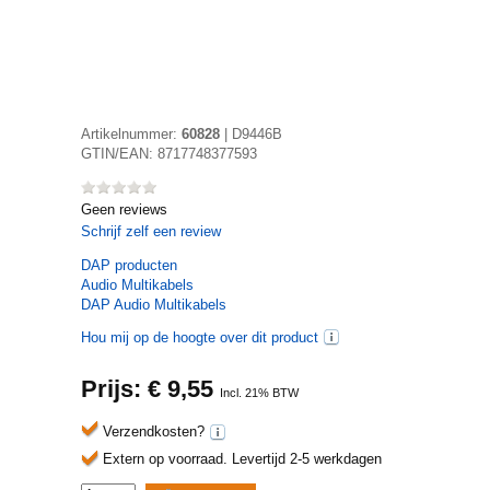
Artikelnummer:
60828
|
D9446B
GTIN/EAN:
8717748377593
Geen reviews
Schrijf zelf een review
DAP
producten
Audio Multikabels
DAP Audio Multikabels
Hou mij op de hoogte over dit product
Prijs: €
9,55
Incl. 21% BTW
Verzendkosten?
Extern op voorraad.
Levertijd 2-5 werkdagen