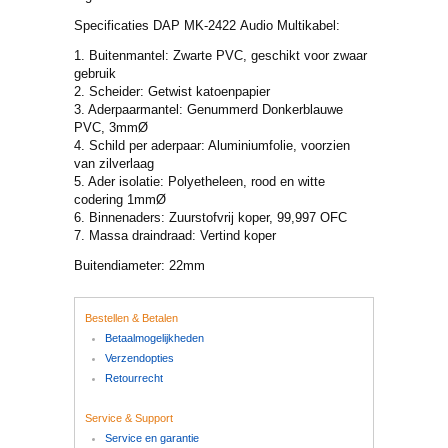
Specificaties DAP MK-2422 Audio Multikabel:
1. Buitenmantel: Zwarte PVC, geschikt voor zwaar
gebruik
2. Scheider: Getwist katoenpapier
3. Aderpaarmantel: Genummerd Donkerblauwe
PVC, 3mmØ
4. Schild per aderpaar: Aluminiumfolie, voorzien
van zilverlaag
5. Ader isolatie: Polyetheleen, rood en witte
codering 1mmØ
6. Binnenaders: Zuurstofvrij koper, 99,997 OFC
7. Massa draindraad: Vertind koper
Buitendiameter: 22mm
Bestellen & Betalen
Betaalmogelijkheden
Verzendopties
Retourrecht
Service & Support
Service en garantie