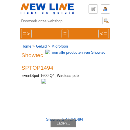
≡>
≡
<≡
Home
>
Geluid
>
Microfoon
Showtec
SPTOP1494
EventSpot 1600 Q4, Wireless pcb
Laden...