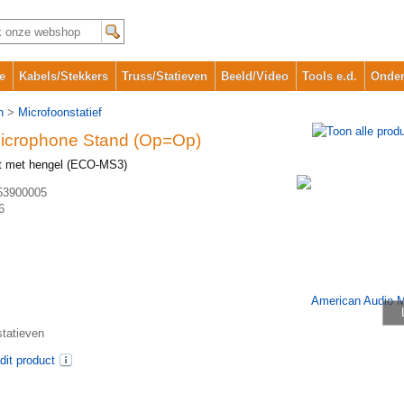
e
Kabels/Stekkers
Truss/Statieven
Beeld/Video
Tools e.d.
Onder
n
>
Microfoonstatief
icrophone Stand (Op=Op)
art met hengel (ECO-MS3)
53900005
6
tatieven
dit product