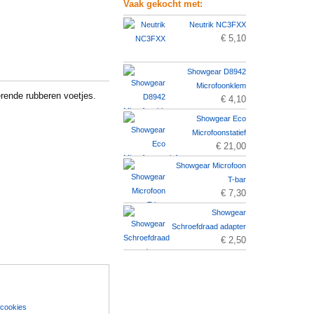
Vaak gekocht met:
Neutrik NC3FXX
€ 5,10
Showgear D8942
Microfoonklem
rende rubberen voetjes.
€ 4,10
Showgear Eco
Microfoonstatief
€ 21,00
Showgear Microfoon
T-bar
€ 7,30
Showgear
Schroefdraad adapter
€ 2,50
 cookies