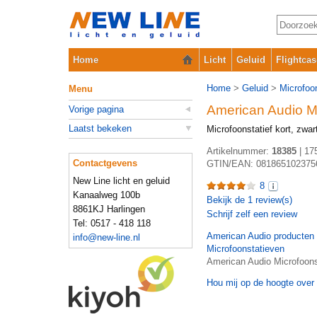
Home
Licht
Geluid
Flightcas
Home
>
Geluid
>
Microfoo
Menu
American Audio M
Vorige pagina
Laatst bekeken
Microfoonstatief kort, zw
Artikelnummer:
18385
|
17
Contactgevens
GTIN/EAN:
081865102375
New Line licht en geluid
8
Kanaalweg 100b
Bekijk de
1
review(s)
8861KJ Harlingen
Schrijf zelf een review
Tel: 0517 - 418 118
American Audio
producten
info@new-line.nl
Microfoonstatieven
American Audio Microfoons
Hou mij op de hoogte over 