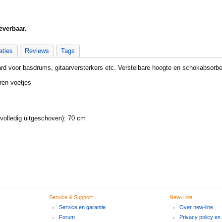
everbaar.
aties
Reviews
Tags
rd voor basdrums, gitaarversterkers etc. Verstelbare hoogte en schokabsorbe
ren voetjes
volledig uitgeschoven): 70 cm
Service & Support
New-Line
Service en garantie
Over new-line
Forum
Privacy policy en