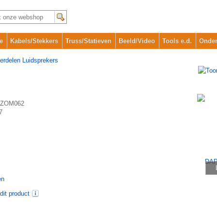
e
Kabels/Stekkers
Truss/Statieven
Beeld/Video
Tools e.d.
Onder
erdelen Luidsprekers
ZOM062
7
en
dit product