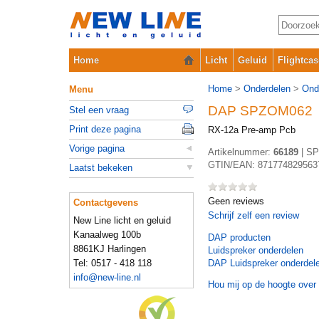
Home
Licht
Geluid
Flightcas
Home
>
Onderdelen
>
Ond
Menu
DAP SPZOM062
Stel een vraag
Print deze pagina
RX-12a Pre-amp Pcb
Vorige pagina
Artikelnummer:
66189
|
SP
GTIN/EAN:
871774829563
Laatst bekeken
Geen reviews
Contactgevens
Schrijf zelf een review
New Line licht en geluid
Kanaalweg 100b
DAP
producten
8861KJ Harlingen
Luidspreker onderdelen
Tel: 0517 - 418 118
DAP Luidspreker onderdel
info@new-line.nl
Hou mij op de hoogte over 