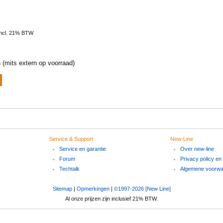
Incl. 21% BTW
 (mits extern op voorraad)
Service & Support
New-Line
Service en garantie
Over new-line
Forum
Privacy policy en
Techtalk
Algemene voorw
Sitemap
|
Opmerkingen
|
©1997-2026 [New Line]
Al onze prijzen zijn inclusief 21% BTW.