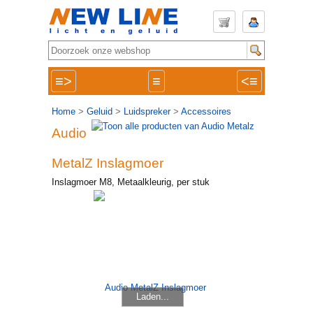
≡>
≡
<≡
Home
>
Geluid
>
Luidspreker
>
Accessoires
Audio
MetalZ Inslagmoer
Inslagmoer M8, Metaalkleurig, per stuk
Laden...