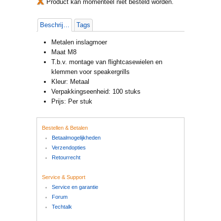
Product kan momenteel niet besteld worden.
Beschrijving
Tags
Metalen inslagmoer
Maat M8
T.b.v. montage van flightcasewielen en
klemmen voor speakergrills
Kleur: Metaal
Verpakkingseenheid: 100 stuks
Prijs: Per stuk
Bestellen & Betalen
Betaalmogelijkheden
Verzendopties
Retourrecht
Service & Support
Service en garantie
Forum
Techtalk