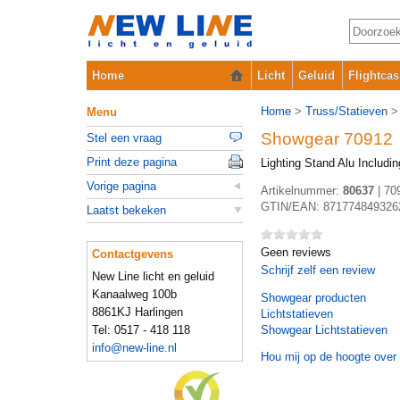
Home
Licht
Geluid
Flightcas
Home
>
Truss/Statieven
Menu
Showgear 70912
Stel een vraag
Print deze pagina
Lighting Stand Alu Includin
Vorige pagina
Artikelnummer:
80637
|
70
GTIN/EAN:
871774849326
Laatst bekeken
Geen reviews
Contactgevens
Schrijf zelf een review
New Line licht en geluid
Kanaalweg 100b
Showgear
producten
8861KJ Harlingen
Lichtstatieven
Tel: 0517 - 418 118
Showgear Lichtstatieven
info@new-line.nl
Hou mij op de hoogte over 