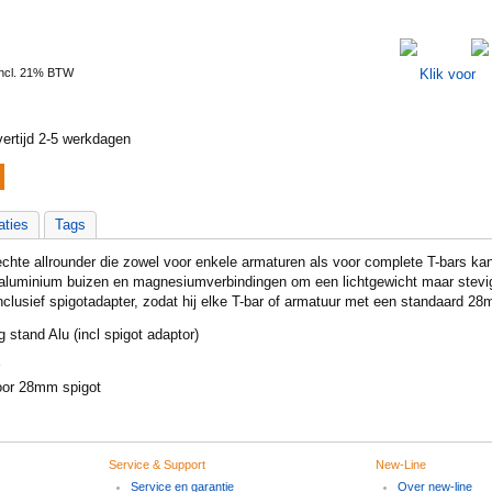
Incl. 21% BTW
ertijd 2-5 werkdagen
aties
Tags
echte allrounder die zowel voor enkele armaturen als voor complete T-bars ka
aluminium buizen en magnesiumverbindingen om een lichtgewicht maar stevi
nclusief spigotadapter, zodat hij elke T-bar of armatuur met een standaard 2
 stand Alu (incl spigot adaptor)
voor 28mm spigot
Service & Support
New-Line
Service en garantie
Over new-line