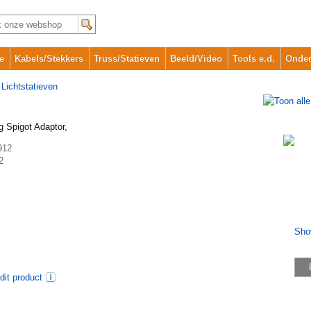
e
Kabels/Stekkers
Truss/Statieven
Beeld/Video
Tools e.d.
Onder
>
Lichtstatieven
g Spigot Adaptor,
912
2
dit product