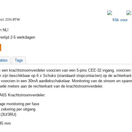
Incl. 21% BTW
n NL!
ertijd 2-5 werkdagen
aties
Tags
en krachtstroomverdeler voorzien van een 5-pins CEE-32 ingang, voorzien 
n zijn beschikbaar op 6 x Schuko (standaard stopcontacten) op de achterkant 
 voorzien in een 30mA aardlekschakelaar. Monitoring van de stroom en spanni
uwde meters aan de rechterkant van de krachtstroomverdeler.
6S Krachtstroomverdeler:
age monitoring per fase
 zekering per uitgang
 (3U/3RU)
245 mm