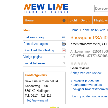
Home
Licht
Geluid
Flightcas
Home
>
Kabels/Stekkers
Menu
Showgear PSA-3
Stel een vraag
Print deze pagina
Krachtstroomverdeler, CE
Download Handleiding
Artikelnummer:
61030
|
50
GTIN/EAN:
871774839493
Vorige pagina
Laatst bekeken
Geen reviews
Schrijf zelf een review
Contactgevens
Showgear
producten
New Line licht en geluid
Krachtstroomverdelers
Kanaalweg 100b
Showgear Krachtstroomver
8861KJ Harlingen
Tel: 0517 - 418 118
Hou mij op de hoogte over 
info@new-line.nl