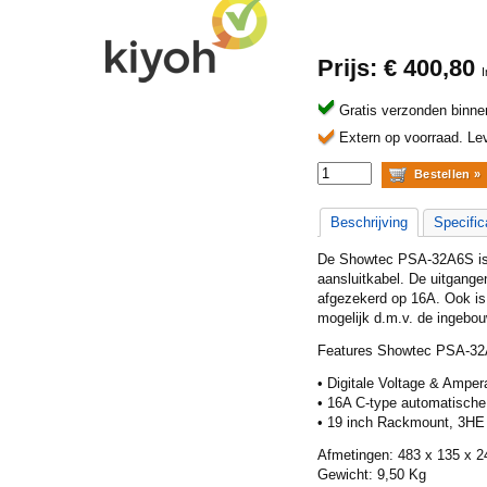
Prijs: €
400,80
Gratis verzonden binne
Extern op voorraad.
Lev
Beschrijving
Specific
De Showtec PSA-32A6S is e
aansluitkabel. De uitgange
afgezekerd op 16A. Ook is
mogelijk d.m.v. de ingebo
Features Showtec PSA-32A
• Digitale Voltage & Amper
• 16A C-type automatische
• 19 inch Rackmount, 3HE
Afmetingen: 483 x 135 x 
Gewicht: 9,50 Kg