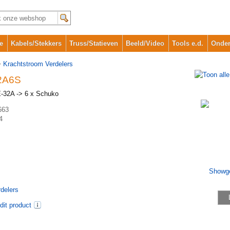
e
Kabels/Stekkers
Truss/Statieven
Beeld/Video
Tools e.d.
Onder
>
Krachtstroom Verdelers
2A6S
E-32A -> 6 x Schuko
663
4
delers
dit product